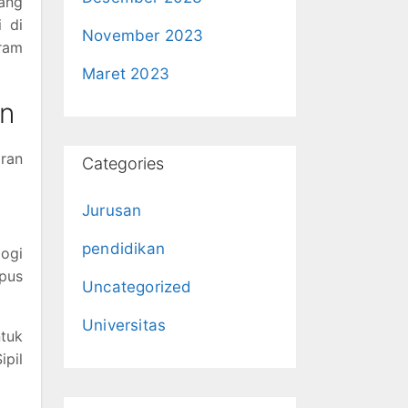
ang
i di
November 2023
gram
Maret 2023
an
iran
Categories
Jurusan
pendidikan
ogi
mpus
Uncategorized
Universitas
tuk
ipil