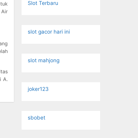
Slot Terbaru
tuk
 Air
slot gacor hari ini
yang
elah
slot mahjong
tas
i A.
joker123
sbobet