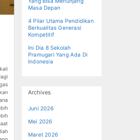
Yang Bisa Menunjang
Masa Depan
4 Pilar Utama Pendidikan
Berkualitas Generasi
Kompetitif
Ini Dia 8 Sekolah
Pramugari Yang Ada Di
Indonesia
ali
agi
gas
Archives
kan
sana
ebih
Juni 2026
bih
Mei 2026
aat
iah
Maret 2026
yang