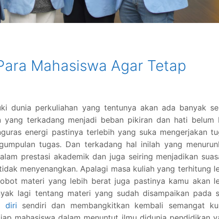
 Para Mahasiswa Agar Tetap
i dunia perkuliahan yang tentunya akan ada banyak sek
 yang terkadang menjadi beban pikiran dan hati belum l
ras energi pastinya terlebih yang suka mengerjakan tu
gumpulan tugas. Dan terkadang hal inilah yang menurun
dalam prestasi akademik dan juga seiring menjadikan sua
i tidak menyenangkan. Apalagi masa kuliah yang terhitung l
bot materi yang lebih berat juga pastinya kamu akan le
nyak lagi tentang materi yang sudah disampaikan pada s
 diri
sendiri dan membangkitkan kembali semangat kul
tiap mahasiswa dalam menuntut ilmu didunia pendidikan 