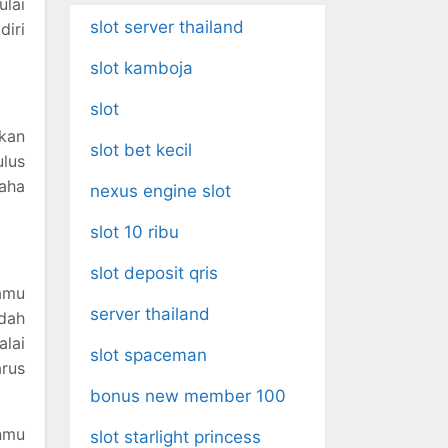
ulai
slot server thailand
diri
slot kamboja
slot
kan
slot bet kecil
ulus
saha
nexus engine slot
slot 10 ribu
slot deposit qris
kamu
server thailand
dah
alai
slot spaceman
rus
bonus new member 100
nmu
slot starlight princess