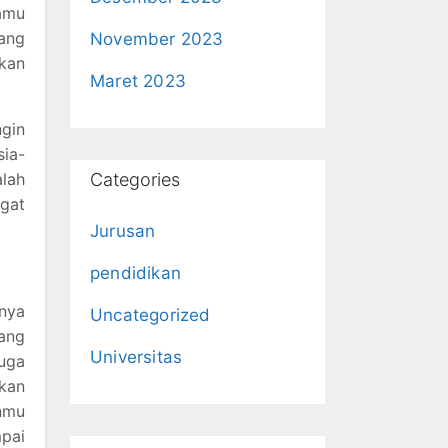
kamu
yang
November 2023
akan
Maret 2023
ngin
sia-
Categories
alah
ngat
Jurusan
pendidikan
anya
Uncategorized
ang
Universitas
juga
kan
nmu
pai