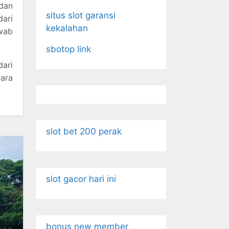
dan
situs slot garansi
dari
kekalahan
wab
sbotop link
dari
ara
slot bet 200 perak
slot gacor hari ini
bonus new member