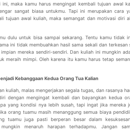
ti ini, maka kamu harus mengingat kembali tujuan awal 
rdengar sangat biasa untukmu. Tapi ini merupakan cara 
i tujuan awal kuliah, maka semangat dan motivasi diri 
mu dulu untuk bisa sampai sekarang. Tentu kamu tidak i
ama ini tidak membuahkan hasil sama sekali dan terkesan 
 impian mereka sendiri-sendiri. Dan kuliah ini mungkin ad
uk meraih mimpi. Oleh karena itu kamu harus tetap sema
 Menjadi Kebanggaan Kedua Orang Tua Kalian
n kuliah, malas mengerjakan segala tugas, dan rasanya h
i diri dengan mengingat kembali dan bayangkan kedua or
a yang kondisi nya lebih susah, tapi ingat jika mereka 
jika orang tuamu masih menanggung semua biaya pendidi
ng tuamu juga pasti berperan besar dalam kesuksesa
 mungkin menaruh harapan terhadapmu. Jangan sam