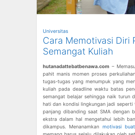
Universitas
Cara Memotivasi Diri
Semangat Kuliah
hutanadattebatbenawa.com
– Memasuk
pahit manis momen proses perkuliahan
tugas-tugas yang menumpuk yang mengu
kuliah pada deadline waktu batas pen
semangat belajar sehingga naik turun 
hati dan kondisi lingkungan jadi sepert
panjang dibanding saat SMA dengan bo
ekstra dalam hal mengetahui lebih ba
dikampus. Menanamkan
motivasi buat
memang harus selalu dilakukan oleh se