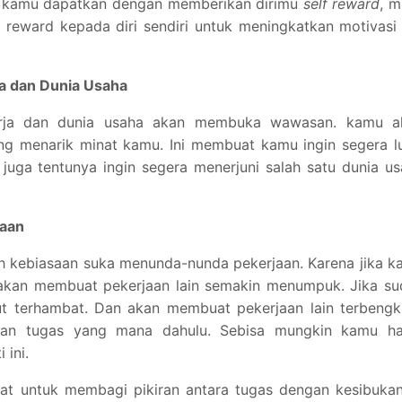
a kamu dapatkan dengan memberikan dirimu
self reward
, m
reward kepada diri sendiri untuk meningkatkan motivasi 
a dan Dunia Usaha
rja dan dunia usaha akan membuka wawasan. kamu a
ng menarik minat kamu. Ini membuat kamu ingin segera l
 juga tentunya ingin segera menerjuni salah satu dunia u
jaan
ilah kebiasaan suka menunda-nunda pekerjaan. Karena jika 
akan membuat pekerjaan lain semakin menumpuk. Jika su
ikut terhambat. Dan akan membuat pekerjaan lain terbengk
an tugas yang mana dahulu. Sebisa mungkin kamu ha
 ini.
t untuk membagi pikiran antara tugas dengan kesibuka