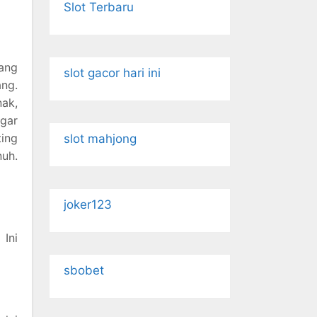
Slot Terbaru
yang
slot gacor hari ini
ng.
ak,
gar
ting
slot mahjong
uh.
joker123
Ini
sbobet