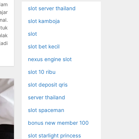
lam
slot server thailand
ajar
nal.
slot kamboja
tuk
slot
hlak
adi
slot bet kecil
nexus engine slot
slot 10 ribu
slot deposit qris
server thailand
slot spaceman
bonus new member 100
slot starlight princess