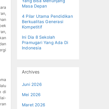
Yang Bisa Menunjang
Masa Depan
ara
ran,
4 Pilar Utama Pendidikan
anan
Berkualitas Generasi
spek
Kompetitif
ran,
Ini Dia 8 Sekolah
akan
Pramugari Yang Ada Di
dan
Indonesia
rgi
Archives
gama
Juni 2026
alu
n di
Mei 2026
lai-
ran
Maret 2026