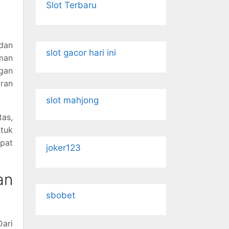
Slot Terbaru
dan
slot gacor hari ini
aman
gan
ran
slot mahjong
as,
tuk
pat
joker123
an
sbobet
Dari