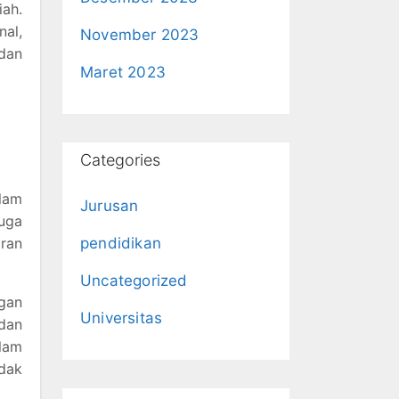
iah.
nal,
November 2023
dan
Maret 2023
Categories
alam
Jurusan
uga
aran
pendidikan
Uncategorized
ngan
Universitas
 dan
lam
idak