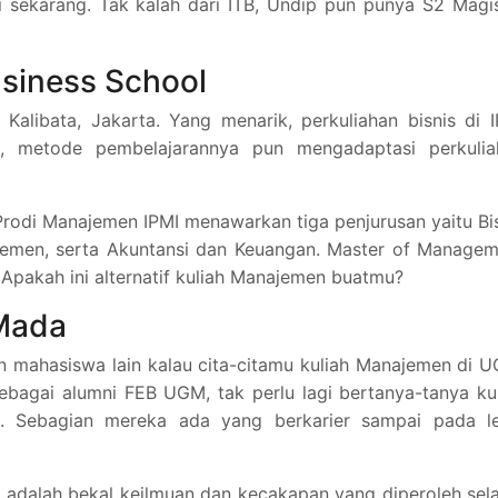
i sekarang. Tak kalah dari ITB, Undip pun punya S2 Magi
usiness School
alibata, Jakarta. Yang menarik, perkuliahan bisnis di 
, metode pembelajarannya pun mengadaptasi perkulia
. Prodi Manajemen IPMI menawarkan tiga penjurusan yaitu Bi
ajemen, serta Akuntansi dan Keuangan. Master of Manage
 Apakah ini alternatif kuliah Manajemen buatmu?
 Mada
n mahasiswa lain kalau cita-citamu kuliah Manajemen di 
 Sebagai alumni FEB UGM, tak perlu lagi bertanya-tanya ku
a. Sebagian mereka ada yang berkarier sampai pada le
a adalah bekal keilmuan dan kecakapan yang diperoleh se