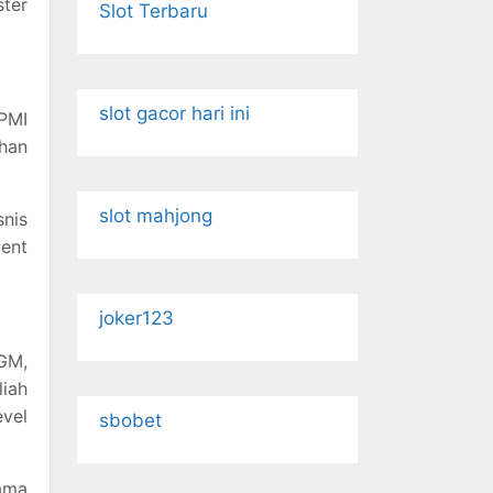
ster
Slot Terbaru
slot gacor hari ini
IPMI
han
slot mahjong
snis
ment
joker123
UGM,
liah
vel
sbobet
lama