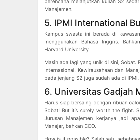
berencana melanjutkan kuliah S2 sedar
Manajemen.
5. IPMI International B
Kampus swasta ini berada di kawasan K
menggunakan Bahasa Inggris. Bahkan
Harvard University.
Masih ada lagi yang unik di sini, Sobat
Internasional, Kewirausahaan dan Man
pada jenjang S2 juga sudah ada di IPMI.
6. Universitas Gadjah
Harus siap bersaing dengan ribuan calo
Sobat! But it’s surely worth the fight.
Jurusan Manajemen kerjanya jadi ap
Manajer, bahkan CEO.
How is it possible? Salah satu sebabny